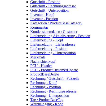
Gutschrift - Position
Gutschrift - Rechnungsadresse
Gutschrift - Unterposition
Inventur - Kopf
Inventur - Position
Kategorien / ProductBaseCategory
Kommentar
Kundenstammdaten / Customer
Liefermeldung Aktualisierung - Position
Liefermeldung - Kopf
Liefermeldung - Lieferadresse
Liefermeldung - Position
Liefermeldung - Unterposition
Merkmale
Nachrichtenkopf
PCU - Header
PCU - ProductCustomerUpdate
ProductBaseDelete
Rechnung / Gutschrift - Fußzeile
Rechnung - Kopf
Rechnung - Position
Rechnung - Rechnungsadresse
Rechnung - Unterposition
Tag / ProductBaseTag
Wareneingang - Kopf