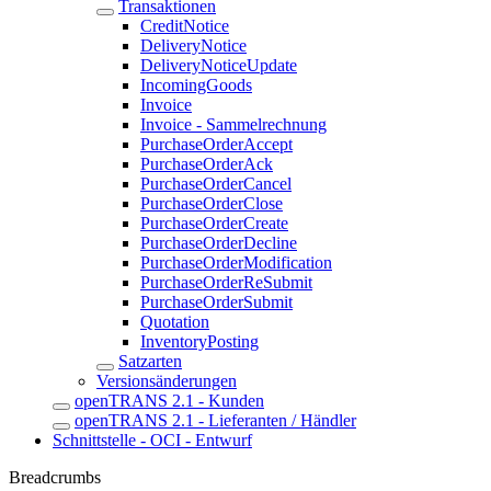
Transaktionen
CreditNotice
DeliveryNotice
DeliveryNoticeUpdate
IncomingGoods
Invoice
Invoice - Sammelrechnung
PurchaseOrderAccept
PurchaseOrderAck
PurchaseOrderCancel
PurchaseOrderClose
PurchaseOrderCreate
PurchaseOrderDecline
PurchaseOrderModification
PurchaseOrderReSubmit
PurchaseOrderSubmit
Quotation
InventoryPosting
Satzarten
Versionsänderungen
openTRANS 2.1 - Kunden
openTRANS 2.1 - Lieferanten / Händler
Schnittstelle - OCI - Entwurf
Breadcrumbs